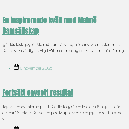
En inspirerande kväll med Malmö
Damsällskap
Igår föreläste jag för Malmö Damsällskap, inför cirka 35 medlemmar.
Det blev en väldigt trevlig kväll med middag och sedan min föreläsning,
...
Inläggsdatum
6 november 2025
Fortsätt oavsett resultat
Jag var en av talarna på TEDxLillaTorg Open Mic den 8 augusti där
det var 16 talare. Det var en positiv upplevelse och jag uppskattade den
v ...