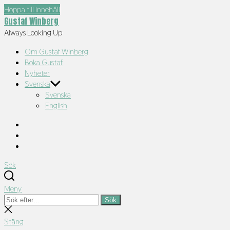
Hoppa till innehåll
Gustaf Winberg
Always Looking Up
Om Gustaf Winberg
Boka Gustaf
Nyheter
Svenska
Svenska
English
Instagram
TikTok
LinkedIn
Sök
Meny
Sök
Sök
efter:
Stäng
sökning
Stäng