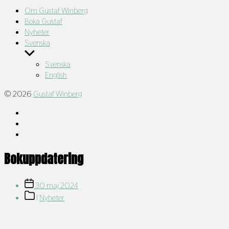
Om Gustaf Winberg
Boka Gustaf
Nyheter
Svenska
Visa
undermeny
Svenska
English
© 2026
Gustaf Winberg
Instagram
TikTok
LinkedIn
Bokuppdatering
Inläggsdatum
30 maj 2024
Inläggskategorier
I
Nyheter