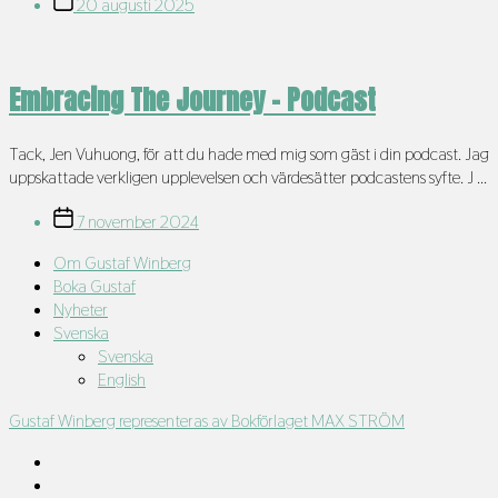
Inläggsdatum
20 augusti 2025
Embracing The Journey – Podcast
Tack, Jen Vuhuong, för att du hade med mig som gäst i din podcast. Jag
uppskattade verkligen upplevelsen och värdesätter podcastens syfte. J ...
Inläggsdatum
7 november 2024
Om Gustaf Winberg
Boka Gustaf
Nyheter
Svenska
Svenska
English
Gustaf Winberg representeras av Bokförlaget MAX STRÖM
Instagram
TikTok