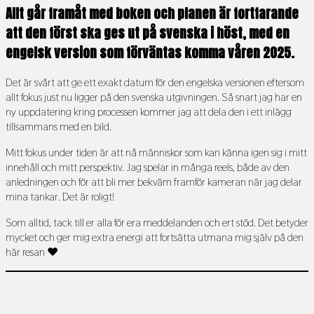
Allt går framåt med boken och planen är fortfarande
att den först ska ges ut på svenska i höst, med en
engelsk version som förväntas komma våren 2025.
Det är svårt att ge ett exakt datum för den engelska versionen eftersom
allt fokus just nu ligger på den svenska utgivningen. Så snart jag har en
ny uppdatering kring processen kommer jag att dela den i ett inlägg
tillsammans med en bild.
Mitt fokus under tiden är att nå människor som kan känna igen sig i mitt
innehåll och mitt perspektiv. Jag spelar in många reels, både av den
anledningen och för att bli mer bekväm framför kameran när jag delar
mina tankar. Det är roligt!
Som alltid, tack till er alla för era meddelanden och ert stöd. Det betyder
mycket och ger mig extra energi att fortsätta utmana mig själv på den
här resan ❤️