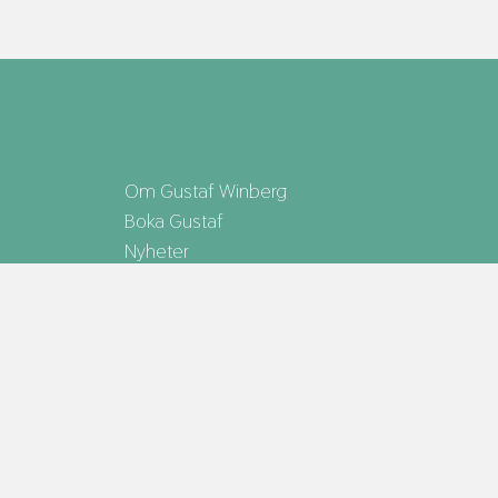
Om Gustaf Winberg
Boka Gustaf
Nyheter
Gustaf Winberg representeras av Bokförlaget
MAX STRÖM