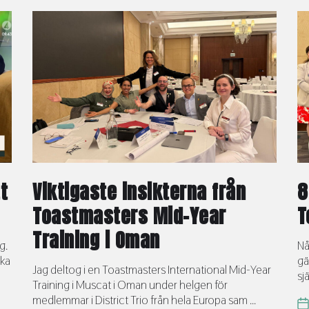
t
Viktigaste insikterna från
8
Toastmasters Mid-Year
T
Training i Oman
g.
Nå
ska
gä
Jag deltog i en Toastmasters International Mid-Year
sj
Training i Muscat i Oman under helgen för
medlemmar i District Trio från hela Europa sam ...