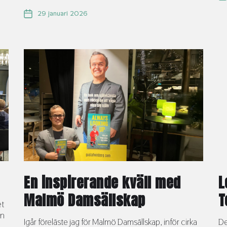
29 januari 2026
En inspirerande kväll med
L
Malmö Damsällskap
T
et
ln
Igår föreläste jag för Malmö Damsällskap, inför cirka
De