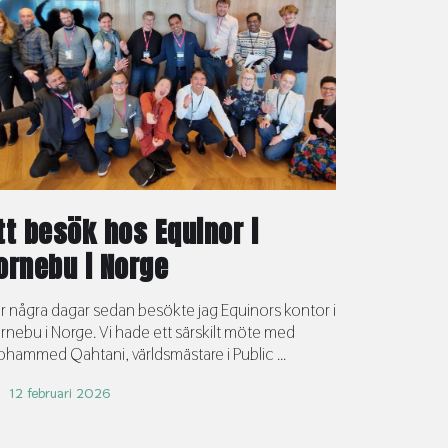
tt besök hos Equinor i
ornebu i Norge
r några dagar sedan besökte jag Equinors kontor i
rnebu i Norge. Vi hade ett särskilt möte med
hammed Qahtani, världsmästare i Public ...
12 februari 2026