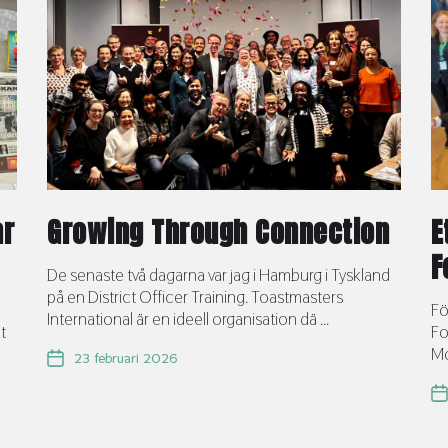
ar
Growing Through Connection
E
F
De senaste två dagarna var jag i Hamburg i Tyskland
på en District Officer Training. Toastmasters
Fö
International är en ideell organisation dä ...
t
Fo
Mo
23 februari 2026