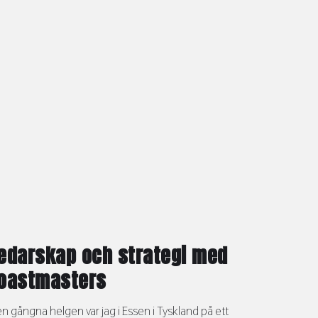
edarskap och strategi med
oastmasters
n gångna helgen var jag i Essen i Tyskland på ett