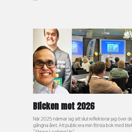
Blicken mot 2026
När 2025 närmar sig sitt slut reflekterar jag över d
gångna året. Att publicera min första bok med tite
”Always Looking Up”, ...