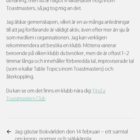
utmaning, men tid är något vi värdesätter högt inom
Toastmasters, så jag tog mig an det.
Jag älskar gemenskapen, vilket är en av många anledningar
till att jag fortfarande är väldigt aktiv, även efter mer än sju år
som medlem i organisationen. Jag kan verkligen
rekommendera att besöka en klubb. Mötena varierar
beroende på vilken klubb du besöker, men de är oftast 1–2
timmar långa och innehåller förberedda tal, improviserade tal
(som vi kallar Table Topics inom Toastmasters) och
återkoppling.
Du kan se om det finns en klubb nära dig:
Find a
Toastmasters Club
←
Jag gästar Bokvärlden den 14 februari – ett samtal
om kropp, normer och självkänsla