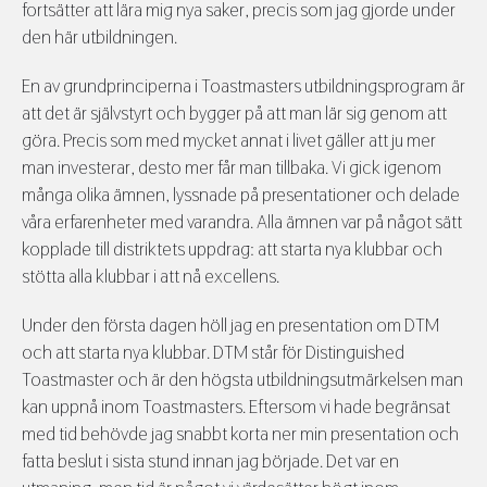
fortsätter att lära mig nya saker, precis som jag gjorde under
den här utbildningen.
En av grundprinciperna i Toastmasters utbildningsprogram är
att det är självstyrt och bygger på att man lär sig genom att
göra. Precis som med mycket annat i livet gäller att ju mer
man investerar, desto mer får man tillbaka. Vi gick igenom
många olika ämnen, lyssnade på presentationer och delade
våra erfarenheter med varandra. Alla ämnen var på något sätt
kopplade till distriktets uppdrag: att starta nya klubbar och
stötta alla klubbar i att nå excellens.
Under den första dagen höll jag en presentation om DTM
och att starta nya klubbar. DTM står för Distinguished
Toastmaster och är den högsta utbildningsutmärkelsen man
kan uppnå inom Toastmasters. Eftersom vi hade begränsat
med tid behövde jag snabbt korta ner min presentation och
fatta beslut i sista stund innan jag började. Det var en